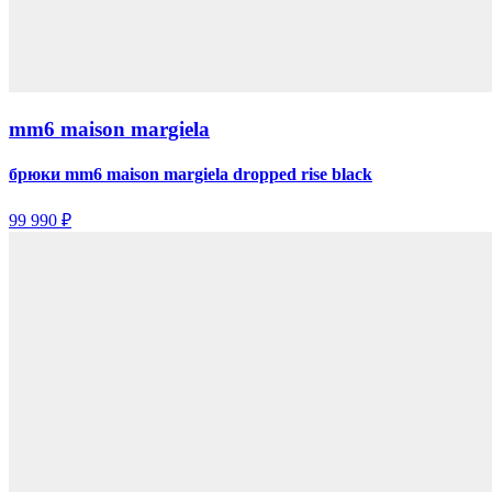
mm6 maison margiela
брюки mm6 maison margiela dropped rise black
99 990 ₽