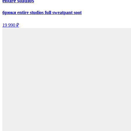
entire studios
брюки entire studios full sweatpant soot
19 990 ₽