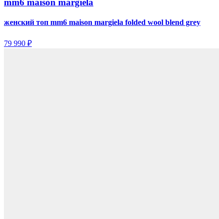
mm6 maison margiela
женский топ mm6 maison margiela folded wool blend grey
79 990 ₽