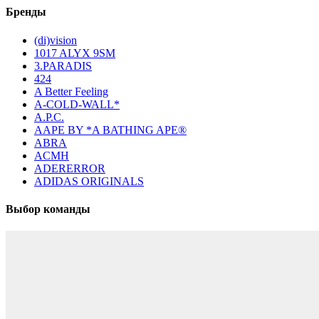
Бренды
(di)vision
1017 ALYX 9SM
3.PARADIS
424
A Better Feeling
A-COLD-WALL*
A.P.C.
AAPE BY *A BATHING APE®
ABRA
ACMH
ADERERROR
ADIDAS ORIGINALS
Выбор команды