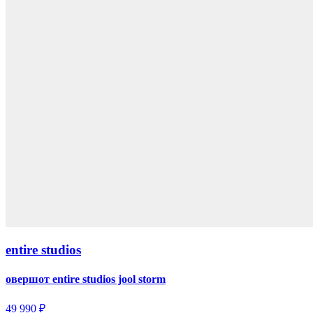
entire studios
овершот entire studios jool storm
49 990 ₽