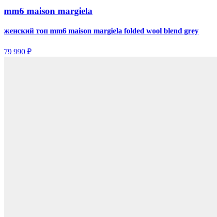
mm6 maison margiela
женский топ mm6 maison margiela folded wool blend grey
79 990 ₽