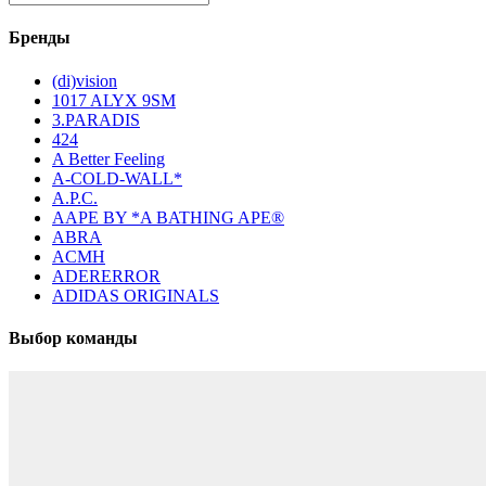
Бренды
(di)vision
1017 ALYX 9SM
3.PARADIS
424
A Better Feeling
A-COLD-WALL*
A.P.C.
AAPE BY *A BATHING APE®
ABRA
ACMH
ADERERROR
ADIDAS ORIGINALS
Выбор команды