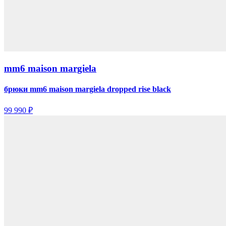
mm6 maison margiela
брюки mm6 maison margiela dropped rise black
99 990 ₽