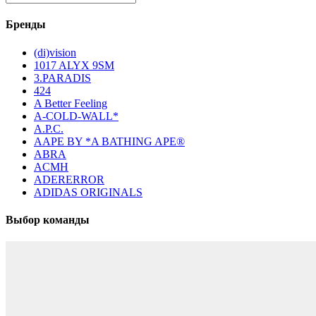
Бренды
(di)vision
1017 ALYX 9SM
3.PARADIS
424
A Better Feeling
A-COLD-WALL*
A.P.C.
AAPE BY *A BATHING APE®
ABRA
ACMH
ADERERROR
ADIDAS ORIGINALS
Выбор команды