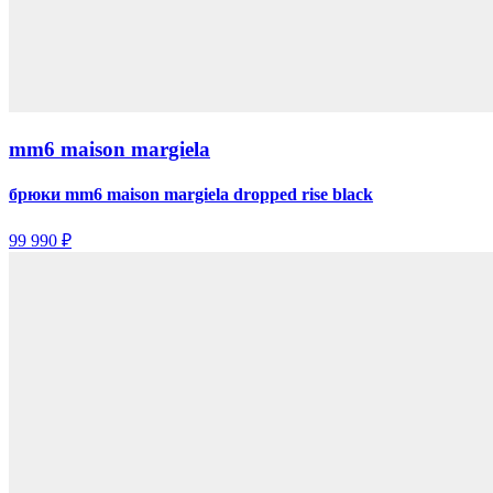
mm6 maison margiela
брюки mm6 maison margiela dropped rise black
99 990 ₽