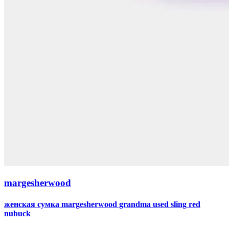
margesherwood
женская сумка margesherwood grandma used sling red
nubuck