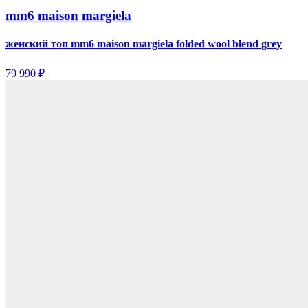
mm6 maison margiela
женский топ mm6 maison margiela folded wool blend grey
79 990 ₽