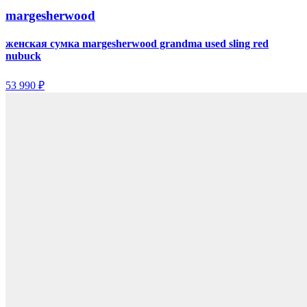
margesherwood
женская сумка margesherwood grandma used sling red
nubuck
53 990 ₽