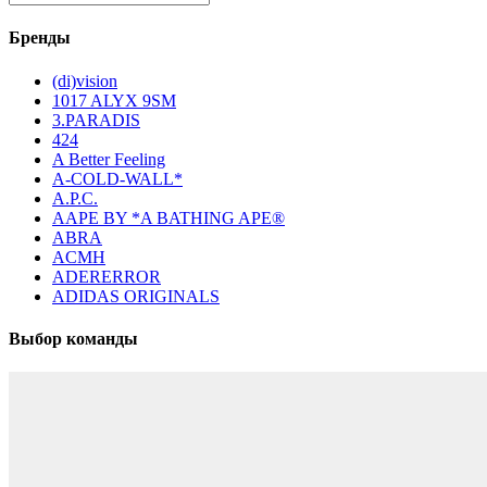
Бренды
(di)vision
1017 ALYX 9SM
3.PARADIS
424
A Better Feeling
A-COLD-WALL*
A.P.C.
AAPE BY *A BATHING APE®
ABRA
ACMH
ADERERROR
ADIDAS ORIGINALS
Выбор команды