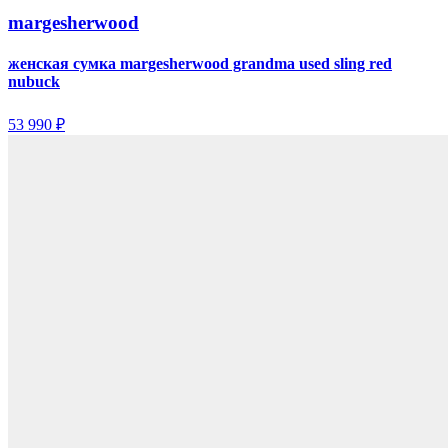
margesherwood
женская сумка margesherwood grandma used sling red
nubuck
53 990 ₽