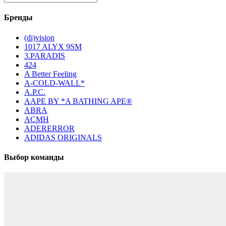
Бренды
(di)vision
1017 ALYX 9SM
3.PARADIS
424
A Better Feeling
A-COLD-WALL*
A.P.C.
AAPE BY *A BATHING APE®
ABRA
ACMH
ADERERROR
ADIDAS ORIGINALS
Выбор команды