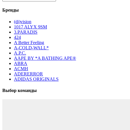
Бренды
(di)vision
1017 ALYX 9SM
3.PARADIS
424
A Better Feeling
A-COLD-WALL*
A.P.C.
AAPE BY *A BATHING APE®
ABRA
ACMH
ADERERROR
ADIDAS ORIGINALS
Выбор команды