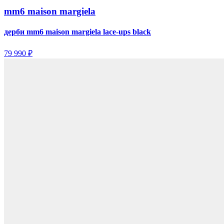
mm6 maison margiela
дерби mm6 maison margiela lace-ups black
79 990 ₽