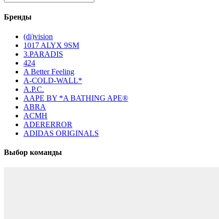
Бренды
(di)vision
1017 ALYX 9SM
3.PARADIS
424
A Better Feeling
A-COLD-WALL*
A.P.C.
AAPE BY *A BATHING APE®
ABRA
ACMH
ADERERROR
ADIDAS ORIGINALS
Выбор команды