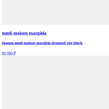
mm6 maison margiela
брюки mm6 maison margiela dropped rise black
99 990 ₽