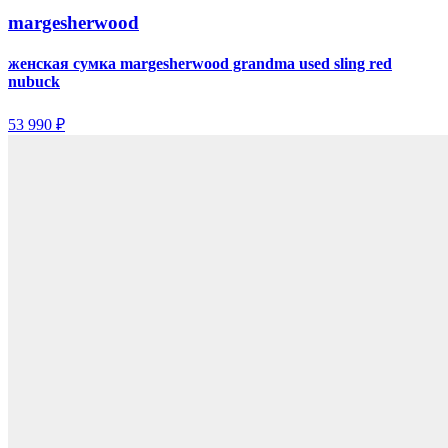
margesherwood
женская сумка margesherwood grandma used sling red
nubuck
53 990 ₽