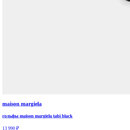
maison margiela
гольфы maison margiela tabi black
13 990 ₽