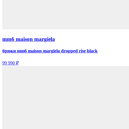
mm6 maison margiela
брюки mm6 maison margiela dropped rise black
99 990 ₽