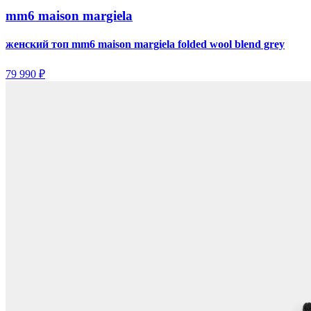
mm6 maison margiela
женский топ mm6 maison margiela folded wool blend grey
79 990 ₽