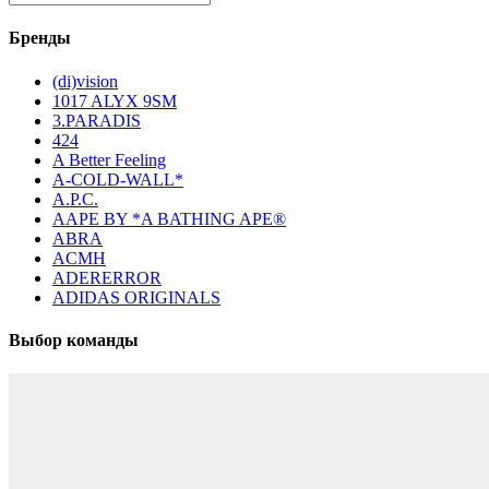
Бренды
(di)vision
1017 ALYX 9SM
3.PARADIS
424
A Better Feeling
A-COLD-WALL*
A.P.C.
AAPE BY *A BATHING APE®
ABRA
ACMH
ADERERROR
ADIDAS ORIGINALS
Выбор команды