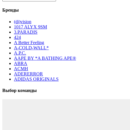
Бренды
(di)vision
1017 ALYX 9SM
3.PARADIS
424
A Better Feeling
A-COLD-WALL*
A.P.C.
AAPE BY *A BATHING APE®
ABRA
ACMH
ADERERROR
ADIDAS ORIGINALS
Выбор команды