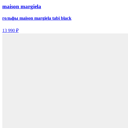
maison margiela
гольфы maison margiela tabi black
13 990 ₽