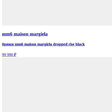
mm6 maison margiela
брюки mm6 maison margiela dropped rise black
99 990 ₽