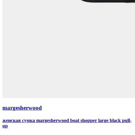
margesherwood
женская сумка margesherwood boat shopper large black pull-
up