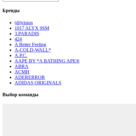
Бренды
(di)vision
1017 ALYX 9SM
3.PARADIS
424
A Better Feeling
A-COLD-WALL*
A.P.C.
AAPE BY *A BATHING APE®
ABRA
ACMH
ADERERROR
ADIDAS ORIGINALS
Выбор команды