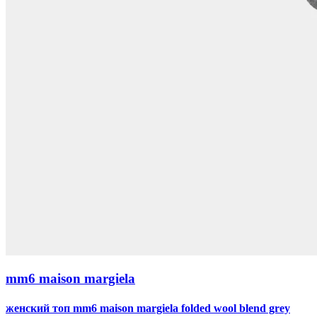
mm6 maison margiela
женский топ mm6 maison margiela folded wool blend grey