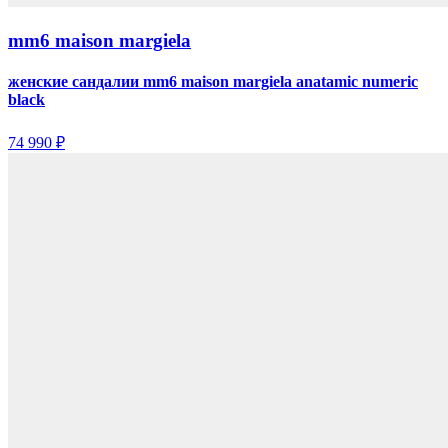
mm6 maison margiela
женские сандалии mm6 maison margiela anatamic numeric
black
74 990 ₽