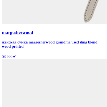
margesherwood
женская сумка margesherwood grandma used sling blond
wood printed
53 990 ₽