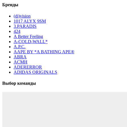
Бренды
(di)vision
1017 ALYX 9SM
3.PARADIS
424
A Better Feeling
A-COLD-WALL*
A.P.C.
AAPE BY *A BATHING APE®
ABRA
ACMH
ADERERROR
ADIDAS ORIGINALS
Выбор команды