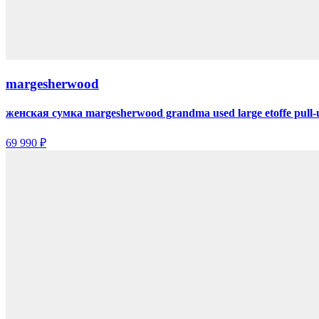
margesherwood
женская сумка margesherwood grandma used large etoffe pull-
69 990 ₽