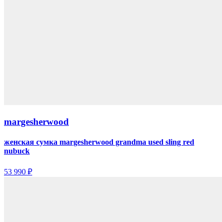
margesherwood
женская сумка margesherwood grandma used sling red
nubuck
53 990 ₽