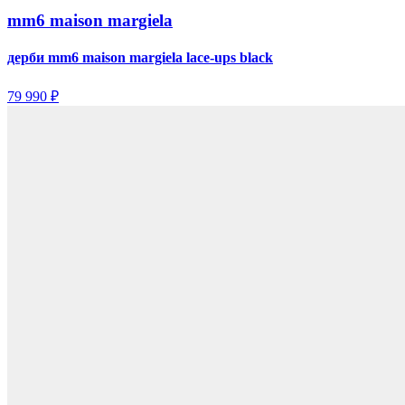
mm6 maison margiela
дерби mm6 maison margiela lace-ups black
79 990 ₽