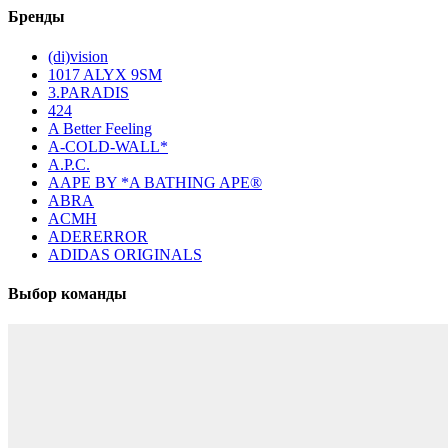
Бренды
(di)vision
1017 ALYX 9SM
3.PARADIS
424
A Better Feeling
A-COLD-WALL*
A.P.C.
AAPE BY *A BATHING APE®
ABRA
ACMH
ADERERROR
ADIDAS ORIGINALS
Выбор команды