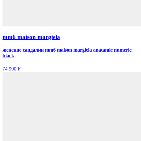
mm6 maison margiela
женские сандалии mm6 maison margiela anatamic numeric
black
74 990 ₽