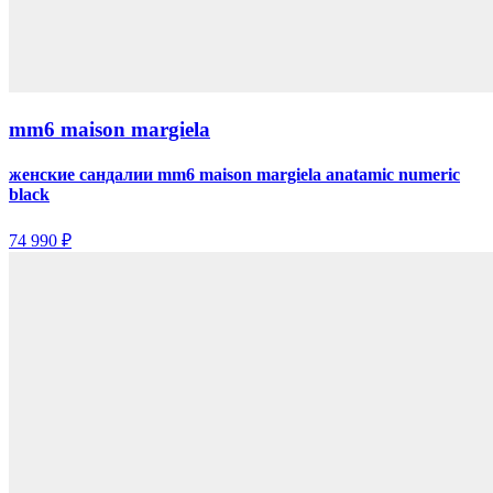
mm6 maison margiela
женские сандалии mm6 maison margiela anatamic numeric
black
74 990 ₽