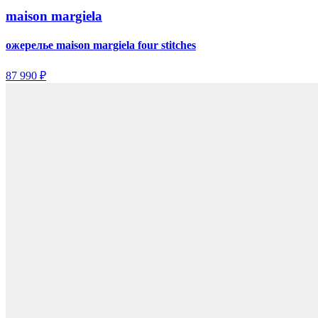
maison margiela
ожерелье maison margiela four stitches
87 990 ₽