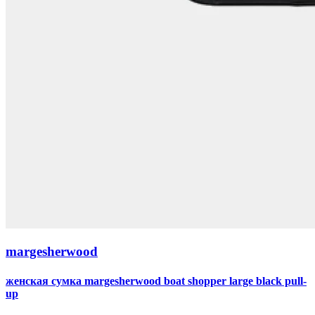
margesherwood
женская сумка margesherwood boat shopper large black pull-
up