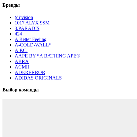
Бренды
(di)vision
1017 ALYX 9SM
3.PARADIS
424
A Better Feeling
A-COLD-WALL*
A.P.C.
AAPE BY *A BATHING APE®
ABRA
ACMH
ADERERROR
ADIDAS ORIGINALS
Выбор команды