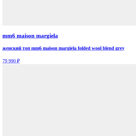
mm6 maison margiela
женский топ mm6 maison margiela folded wool blend grey
79 990 ₽