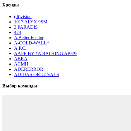
Бренды
(di)vision
1017 ALYX 9SM
3.PARADIS
424
A Better Feeling
A-COLD-WALL*
A.P.C.
AAPE BY *A BATHING APE®
ABRA
ACMH
ADERERROR
ADIDAS ORIGINALS
Выбор команды