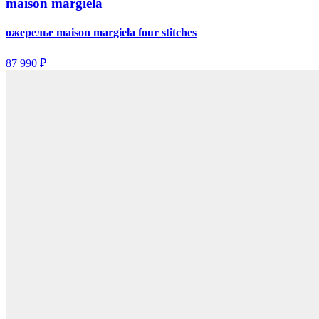
maison margiela
ожерелье maison margiela four stitches
87 990 ₽