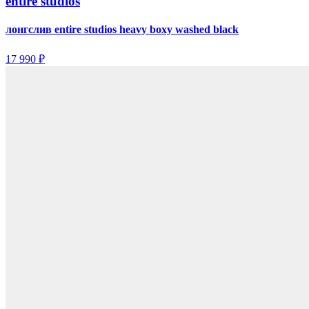
entire studios
лонгслив entire studios heavy boxy washed black
17 990 ₽