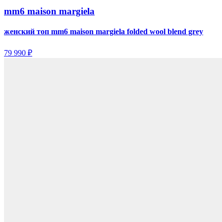
mm6 maison margiela
женский топ mm6 maison margiela folded wool blend grey
79 990 ₽