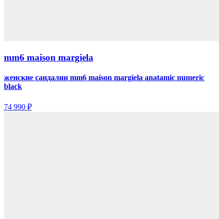
mm6 maison margiela
женские сандалии mm6 maison margiela anatamic numeric
black
74 990 ₽