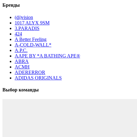
Бренды
(di)vision
1017 ALYX 9SM
3.PARADIS
424
A Better Feeling
A-COLD-WALL*
A.P.C.
AAPE BY *A BATHING APE®
ABRA
ACMH
ADERERROR
ADIDAS ORIGINALS
Выбор команды