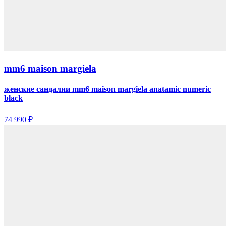
mm6 maison margiela
женские сандалии mm6 maison margiela anatamic numeric
black
74 990 ₽