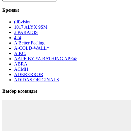
Бренды
(di)vision
1017 ALYX 9SM
3.PARADIS
424
A Better Feeling
A-COLD-WALL*
A.P.C.
AAPE BY *A BATHING APE®
ABRA
ACMH
ADERERROR
ADIDAS ORIGINALS
Выбор команды