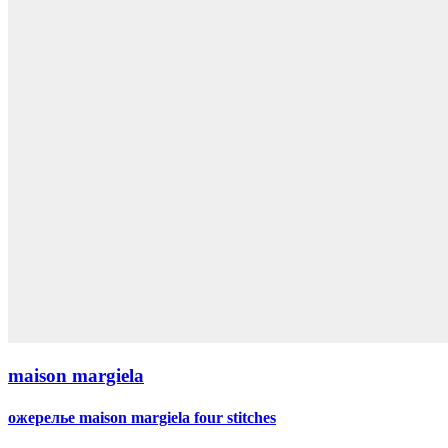
maison margiela
ожерелье maison margiela four stitches