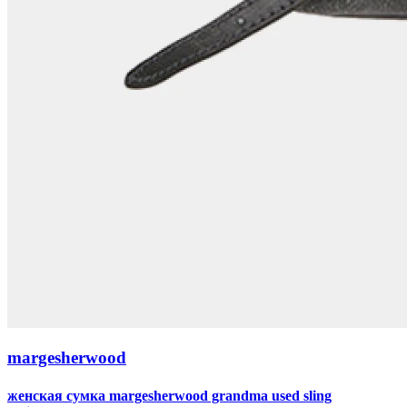
margesherwood
женская сумка margesherwood grandma used sling