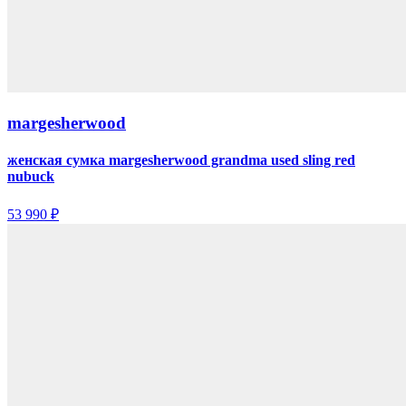
margesherwood
женская сумка margesherwood grandma used sling red
nubuck
53 990 ₽