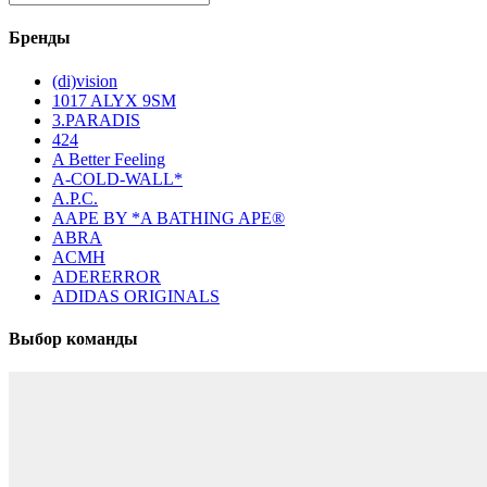
Бренды
(di)vision
1017 ALYX 9SM
3.PARADIS
424
A Better Feeling
A-COLD-WALL*
A.P.C.
AAPE BY *A BATHING APE®
ABRA
ACMH
ADERERROR
ADIDAS ORIGINALS
Выбор команды