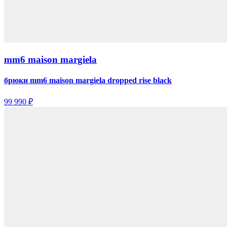
mm6 maison margiela
брюки mm6 maison margiela dropped rise black
99 990 ₽