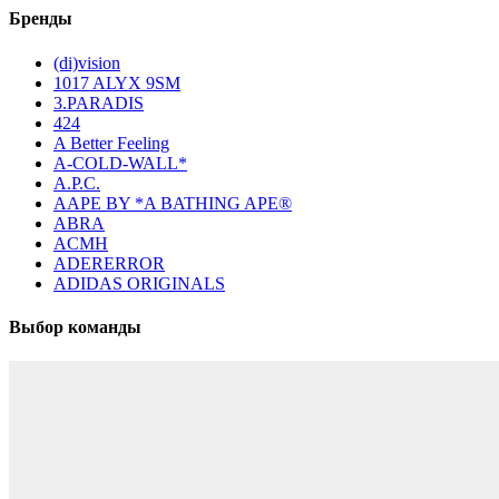
Бренды
(di)vision
1017 ALYX 9SM
3.PARADIS
424
A Better Feeling
A-COLD-WALL*
A.P.C.
AAPE BY *A BATHING APE®
ABRA
ACMH
ADERERROR
ADIDAS ORIGINALS
Выбор команды