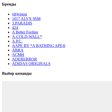
Бренды
(di)vision
1017 ALYX 9SM
3.PARADIS
424
A Better Feeling
A-COLD-WALL*
A.P.C.
AAPE BY *A BATHING APE®
ABRA
ACMH
ADERERROR
ADIDAS ORIGINALS
Выбор команды