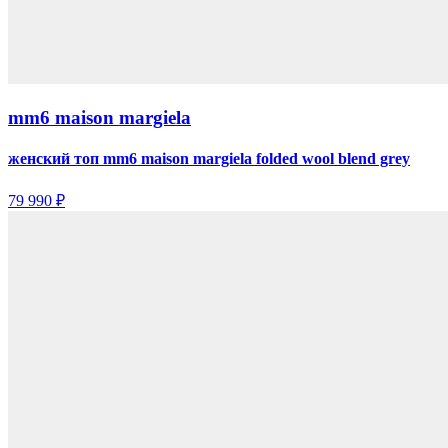
mm6 maison margiela
женский топ mm6 maison margiela folded wool blend grey
79 990 ₽