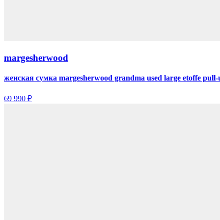
margesherwood
женская сумка margesherwood grandma used large etoffe pull-
69 990 ₽