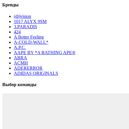
Бренды
(di)vision
1017 ALYX 9SM
3.PARADIS
424
A Better Feeling
A-COLD-WALL*
A.P.C.
AAPE BY *A BATHING APE®
ABRA
ACMH
ADERERROR
ADIDAS ORIGINALS
Выбор команды