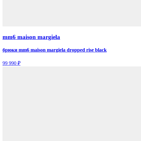
mm6 maison margiela
брюки mm6 maison margiela dropped rise black
99 990 ₽