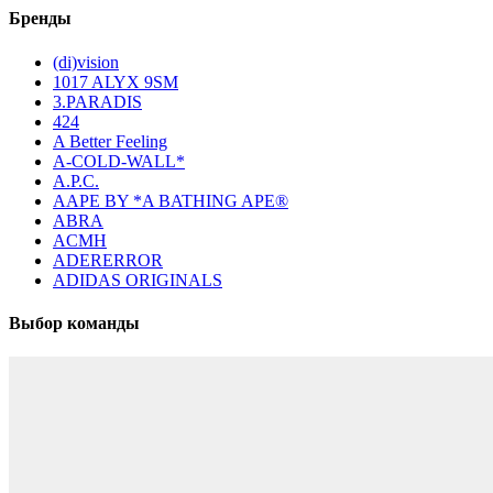
Бренды
(di)vision
1017 ALYX 9SM
3.PARADIS
424
A Better Feeling
A-COLD-WALL*
A.P.C.
AAPE BY *A BATHING APE®
ABRA
ACMH
ADERERROR
ADIDAS ORIGINALS
Выбор команды