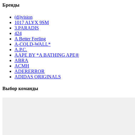
Бренды
(di)vision
1017 ALYX 9SM
3.PARADIS
424
A Better Feeling
A-COLD-WALL*
A.P.C.
AAPE BY *A BATHING APE®
ABRA
ACMH
ADERERROR
ADIDAS ORIGINALS
Выбор команды