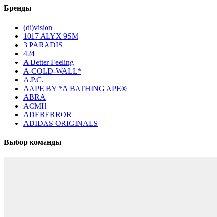
Бренды
(di)vision
1017 ALYX 9SM
3.PARADIS
424
A Better Feeling
A-COLD-WALL*
A.P.C.
AAPE BY *A BATHING APE®
ABRA
ACMH
ADERERROR
ADIDAS ORIGINALS
Выбор команды