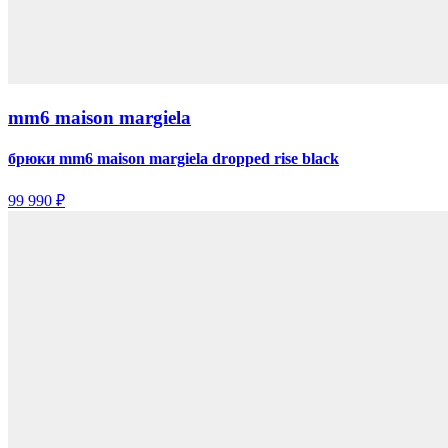
mm6 maison margiela
брюки mm6 maison margiela dropped rise black
99 990 ₽