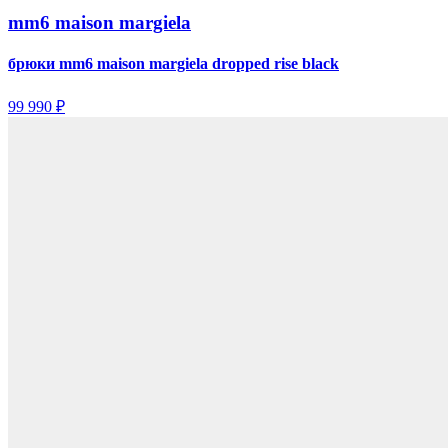
mm6 maison margiela
брюки mm6 maison margiela dropped rise black
99 990 ₽