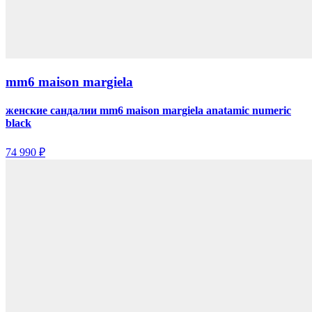
mm6 maison margiela
женские сандалии mm6 maison margiela anatamic numeric
black
74 990 ₽