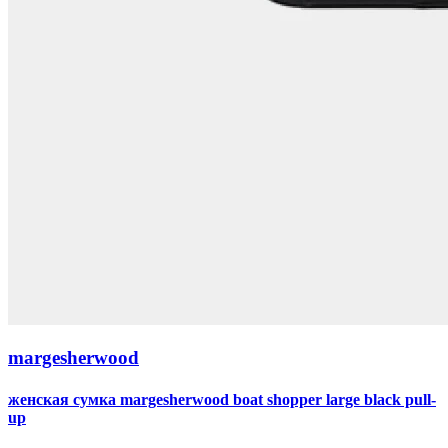
margesherwood
женская сумка margesherwood boat shopper large black pull-
up