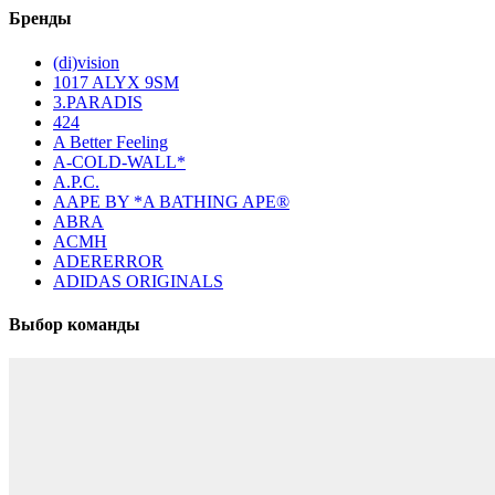
Бренды
(di)vision
1017 ALYX 9SM
3.PARADIS
424
A Better Feeling
A-COLD-WALL*
A.P.C.
AAPE BY *A BATHING APE®
ABRA
ACMH
ADERERROR
ADIDAS ORIGINALS
Выбор команды