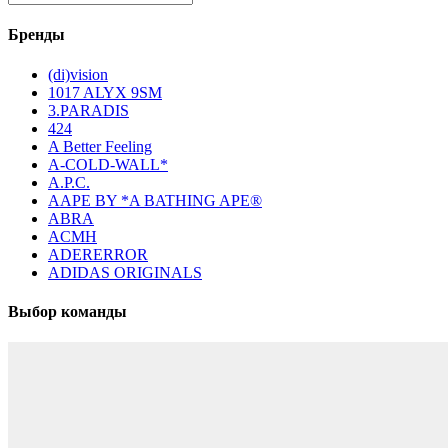
Бренды
(di)vision
1017 ALYX 9SM
3.PARADIS
424
A Better Feeling
A-COLD-WALL*
A.P.C.
AAPE BY *A BATHING APE®
ABRA
ACMH
ADERERROR
ADIDAS ORIGINALS
Выбор команды