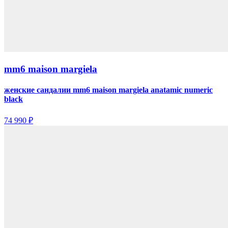
mm6 maison margiela
женские сандалии mm6 maison margiela anatamic numeric
black
74 990 ₽