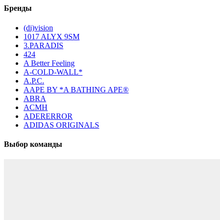
Бренды
(di)vision
1017 ALYX 9SM
3.PARADIS
424
A Better Feeling
A-COLD-WALL*
A.P.C.
AAPE BY *A BATHING APE®
ABRA
ACMH
ADERERROR
ADIDAS ORIGINALS
Выбор команды