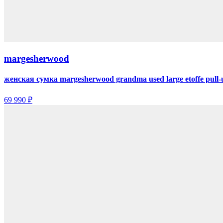
margesherwood
женская сумка margesherwood grandma used large etoffe pull-
69 990 ₽