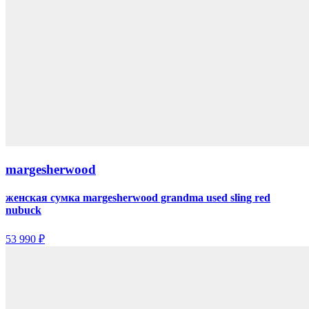
margesherwood
женская сумка margesherwood grandma used sling red
nubuck
53 990 ₽