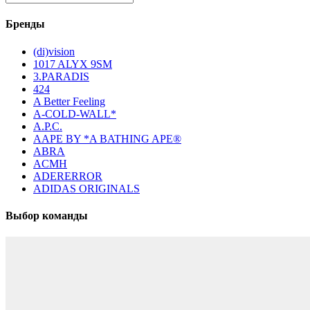
Бренды
(di)vision
1017 ALYX 9SM
3.PARADIS
424
A Better Feeling
A-COLD-WALL*
A.P.C.
AAPE BY *A BATHING APE®
ABRA
ACMH
ADERERROR
ADIDAS ORIGINALS
Выбор команды