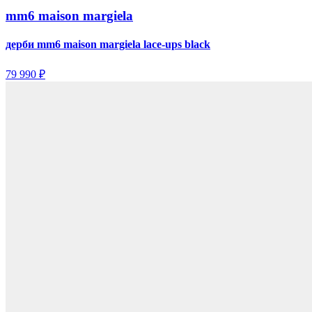
mm6 maison margiela
дерби mm6 maison margiela lace-ups black
79 990 ₽