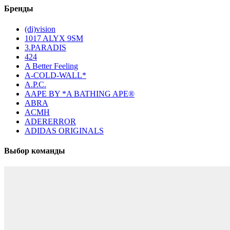
Бренды
(di)vision
1017 ALYX 9SM
3.PARADIS
424
A Better Feeling
A-COLD-WALL*
A.P.C.
AAPE BY *A BATHING APE®
ABRA
ACMH
ADERERROR
ADIDAS ORIGINALS
Выбор команды