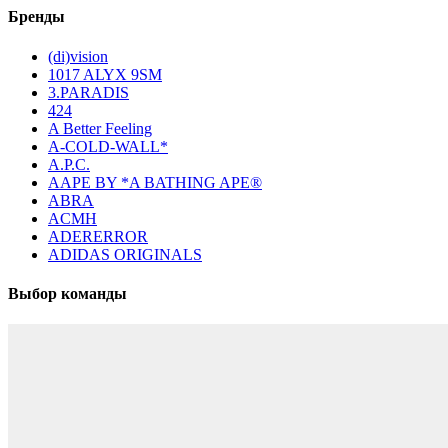
Бренды
(di)vision
1017 ALYX 9SM
3.PARADIS
424
A Better Feeling
A-COLD-WALL*
A.P.C.
AAPE BY *A BATHING APE®
ABRA
ACMH
ADERERROR
ADIDAS ORIGINALS
Выбор команды