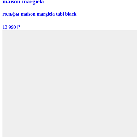
maison margiela
гольфы maison margiela tabi black
13 990 ₽