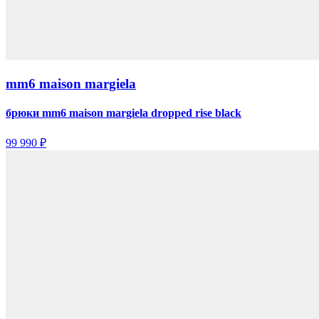
mm6 maison margiela
брюки mm6 maison margiela dropped rise black
99 990 ₽