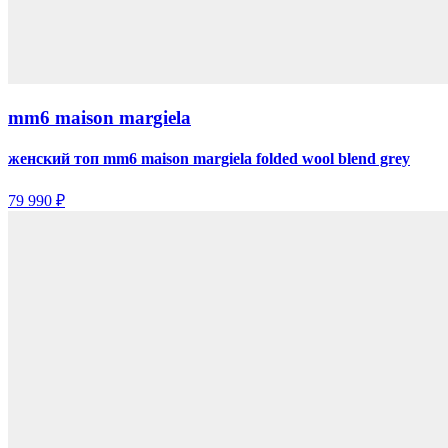
mm6 maison margiela
женский топ mm6 maison margiela folded wool blend grey
79 990 ₽