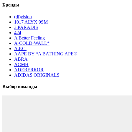
Бренды
(di)vision
1017 ALYX 9SM
3.PARADIS
424
A Better Feeling
A-COLD-WALL*
A.P.C.
AAPE BY *A BATHING APE®
ABRA
ACMH
ADERERROR
ADIDAS ORIGINALS
Выбор команды