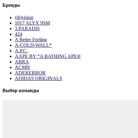
Бренды
(di)vision
1017 ALYX 9SM
3.PARADIS
424
A Better Feeling
A-COLD-WALL*
A.P.C.
AAPE BY *A BATHING APE®
ABRA
ACMH
ADERERROR
ADIDAS ORIGINALS
Выбор команды