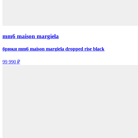
mm6 maison margiela
брюки mm6 maison margiela dropped rise black
99 990 ₽