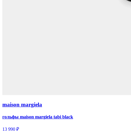
maison margiela
гольфы maison margiela tabi black
13 990 ₽