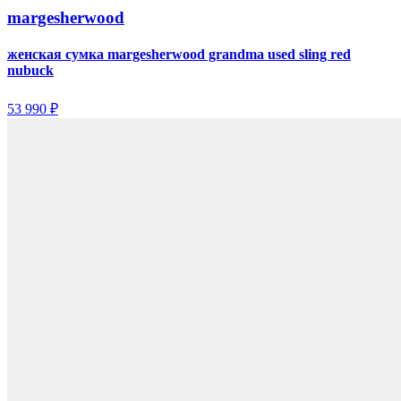
margesherwood
женская сумка margesherwood grandma used sling red
nubuck
53 990 ₽