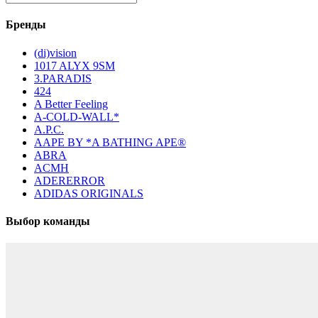
Бренды
(di)vision
1017 ALYX 9SM
3.PARADIS
424
A Better Feeling
A-COLD-WALL*
A.P.C.
AAPE BY *A BATHING APE®
ABRA
ACMH
ADERERROR
ADIDAS ORIGINALS
Выбор команды