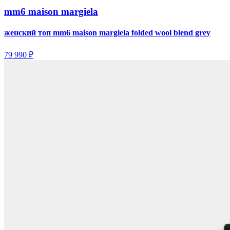
mm6 maison margiela
женский топ mm6 maison margiela folded wool blend grey
79 990 ₽