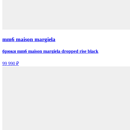
mm6 maison margiela
брюки mm6 maison margiela dropped rise black
99 990 ₽