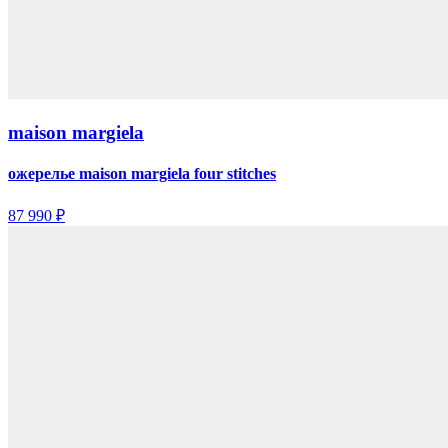
maison margiela
ожерелье maison margiela four stitches
87 990 ₽