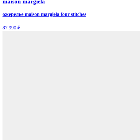
maison margiela
ожерелье maison margiela four stitches
87 990 ₽