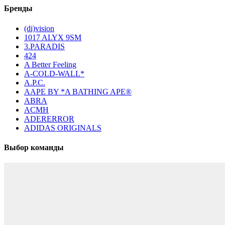
Бренды
(di)vision
1017 ALYX 9SM
3.PARADIS
424
A Better Feeling
A-COLD-WALL*
A.P.C.
AAPE BY *A BATHING APE®
ABRA
ACMH
ADERERROR
ADIDAS ORIGINALS
Выбор команды