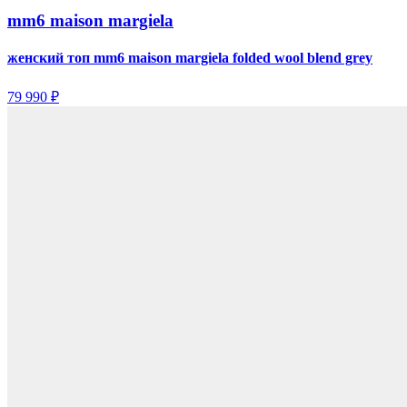
mm6 maison margiela
женский топ mm6 maison margiela folded wool blend grey
79 990 ₽