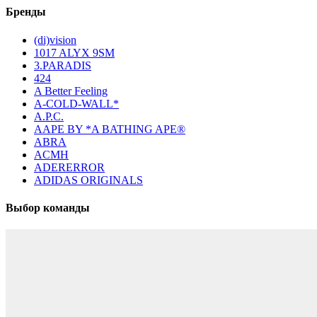
Бренды
(di)vision
1017 ALYX 9SM
3.PARADIS
424
A Better Feeling
A-COLD-WALL*
A.P.C.
AAPE BY *A BATHING APE®
ABRA
ACMH
ADERERROR
ADIDAS ORIGINALS
Выбор команды