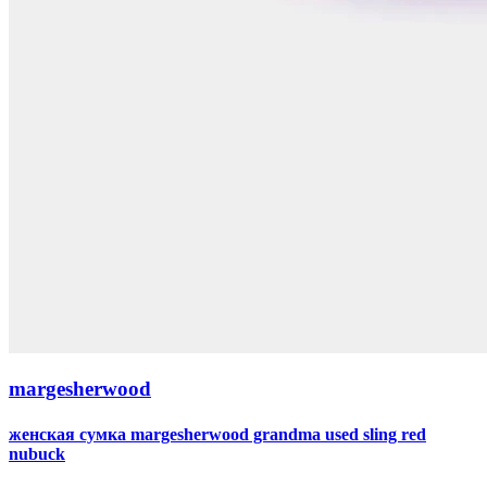
margesherwood
женская сумка margesherwood grandma used sling red
nubuck