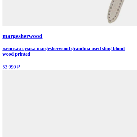
margesherwood
женская сумка margesherwood grandma used sling blond
wood printed
53 990 ₽