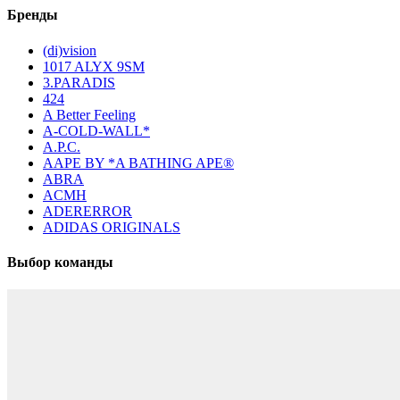
Бренды
(di)vision
1017 ALYX 9SM
3.PARADIS
424
A Better Feeling
A-COLD-WALL*
A.P.C.
AAPE BY *A BATHING APE®
ABRA
ACMH
ADERERROR
ADIDAS ORIGINALS
Выбор команды