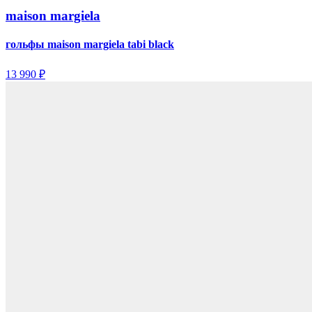
maison margiela
гольфы maison margiela tabi black
13 990 ₽