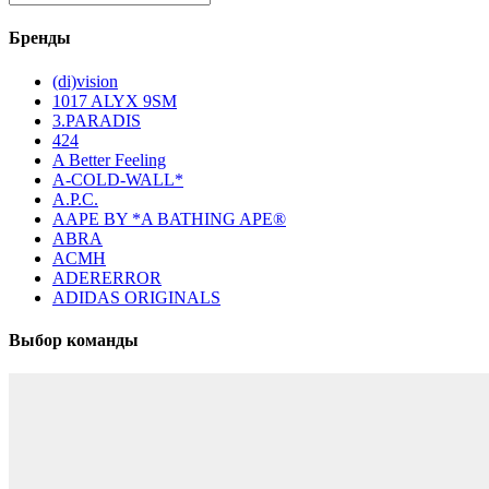
Бренды
(di)vision
1017 ALYX 9SM
3.PARADIS
424
A Better Feeling
A-COLD-WALL*
A.P.C.
AAPE BY *A BATHING APE®
ABRA
ACMH
ADERERROR
ADIDAS ORIGINALS
Выбор команды