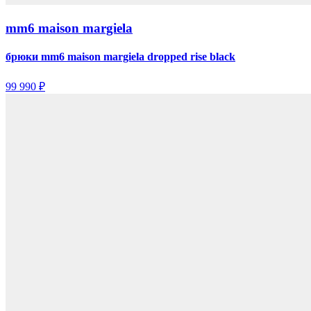
mm6 maison margiela
брюки mm6 maison margiela dropped rise black
99 990 ₽