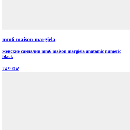
mm6 maison margiela
женские сандалии mm6 maison margiela anatamic numeric
black
74 990 ₽