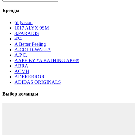
Бренды
(di)vision
1017 ALYX 9SM
3.PARADIS
424
A Better Feeling
A-COLD-WALL*
A.P.C.
AAPE BY *A BATHING APE®
ABRA
ACMH
ADERERROR
ADIDAS ORIGINALS
Выбор команды