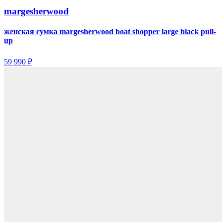
margesherwood
женская сумка margesherwood boat shopper large black pull-
up
59 990 ₽