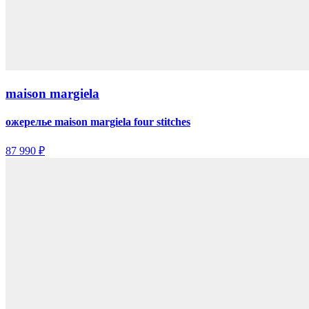
maison margiela
ожерелье maison margiela four stitches
87 990 ₽