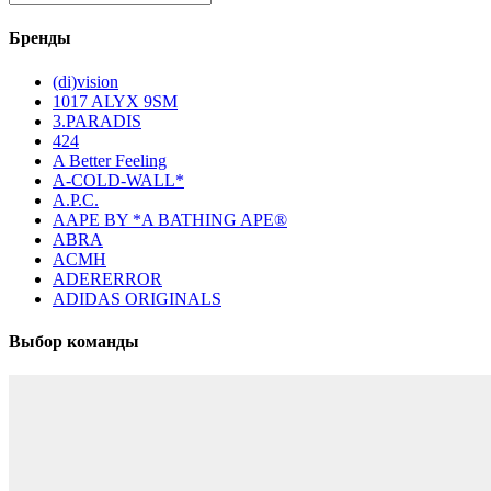
Бренды
(di)vision
1017 ALYX 9SM
3.PARADIS
424
A Better Feeling
A-COLD-WALL*
A.P.C.
AAPE BY *A BATHING APE®
ABRA
ACMH
ADERERROR
ADIDAS ORIGINALS
Выбор команды