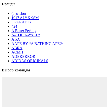
Бренды
(di)vision
1017 ALYX 9SM
3.PARADIS
424
A Better Feeling
A-COLD-WALL*
A.P.C.
AAPE BY *A BATHING APE®
ABRA
ACMH
ADERERROR
ADIDAS ORIGINALS
Выбор команды