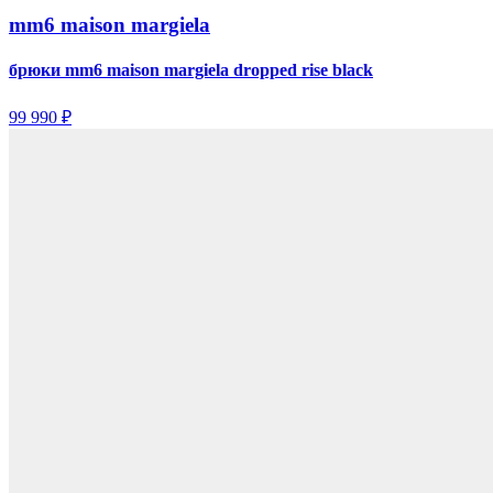
mm6 maison margiela
брюки mm6 maison margiela dropped rise black
99 990 ₽