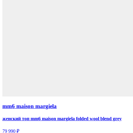
mm6 maison margiela
женский топ mm6 maison margiela folded wool blend grey
79 990 ₽