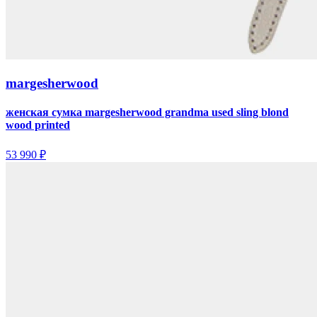
margesherwood
женская сумка margesherwood grandma used sling blond
wood printed
53 990 ₽