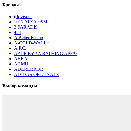
Бренды
(di)vision
1017 ALYX 9SM
3.PARADIS
424
A Better Feeling
A-COLD-WALL*
A.P.C.
AAPE BY *A BATHING APE®
ABRA
ACMH
ADERERROR
ADIDAS ORIGINALS
Выбор команды