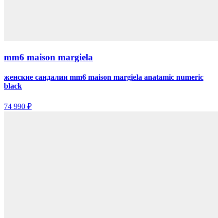
mm6 maison margiela
женские сандалии mm6 maison margiela anatamic numeric
black
74 990 ₽