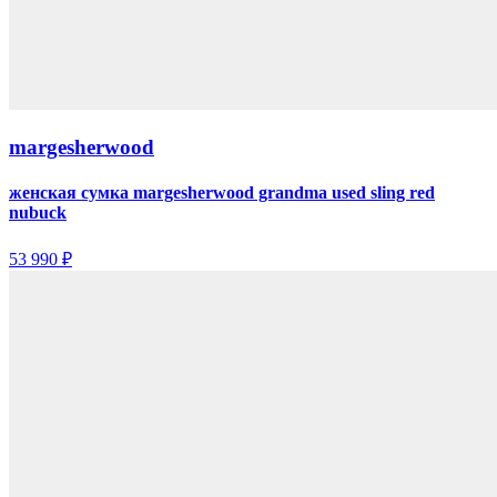
margesherwood
женская сумка margesherwood grandma used sling red
nubuck
53 990 ₽