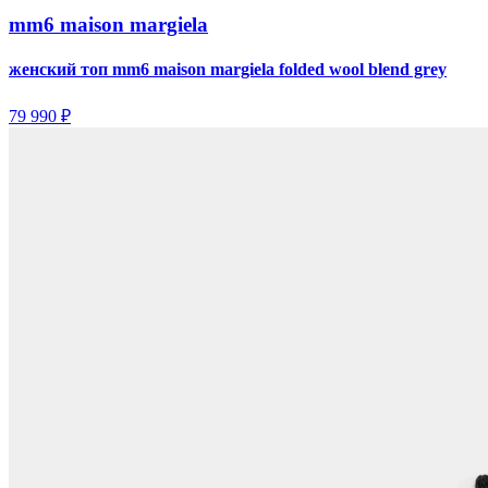
mm6 maison margiela
женский топ mm6 maison margiela folded wool blend grey
79 990 ₽