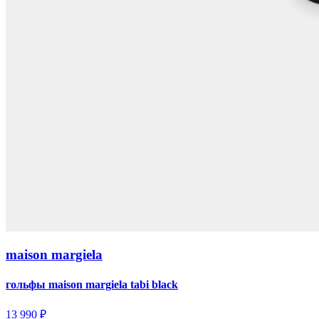
maison margiela
гольфы maison margiela tabi black
13 990 ₽