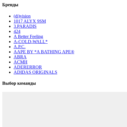
Бренды
(di)vision
1017 ALYX 9SM
3.PARADIS
424
A Better Feeling
A-COLD-WALL*
A.P.C.
AAPE BY *A BATHING APE®
ABRA
ACMH
ADERERROR
ADIDAS ORIGINALS
Выбор команды