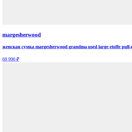
margesherwood
женская сумка margesherwood grandma used large etoffe pull-
69 990 ₽