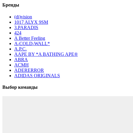
Бренды
(di)vision
1017 ALYX 9SM
3.PARADIS
424
A Better Feeling
A-COLD-WALL*
A.P.C.
AAPE BY *A BATHING APE®
ABRA
ACMH
ADERERROR
ADIDAS ORIGINALS
Выбор команды