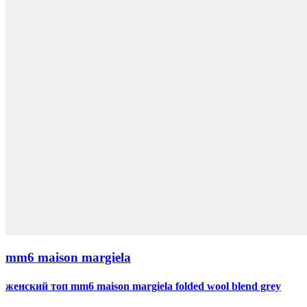
mm6 maison margiela
женский топ mm6 maison margiela folded wool blend grey