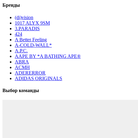
Бренды
(di)vision
1017 ALYX 9SM
3.PARADIS
424
A Better Feeling
A-COLD-WALL*
A.P.C.
AAPE BY *A BATHING APE®
ABRA
ACMH
ADERERROR
ADIDAS ORIGINALS
Выбор команды