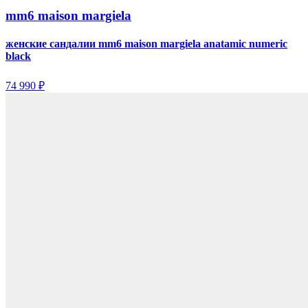
mm6 maison margiela
женские сандалии mm6 maison margiela anatamic numeric
black
74 990 ₽