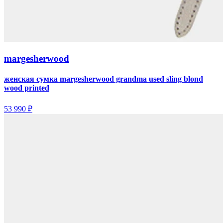
margesherwood
женская сумка margesherwood grandma used sling blond
wood printed
53 990 ₽