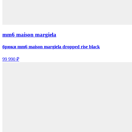
mm6 maison margiela
брюки mm6 maison margiela dropped rise black
99 990 ₽