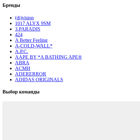
Бренды
(di)vision
1017 ALYX 9SM
3.PARADIS
424
A Better Feeling
A-COLD-WALL*
A.P.C.
AAPE BY *A BATHING APE®
ABRA
ACMH
ADERERROR
ADIDAS ORIGINALS
Выбор команды