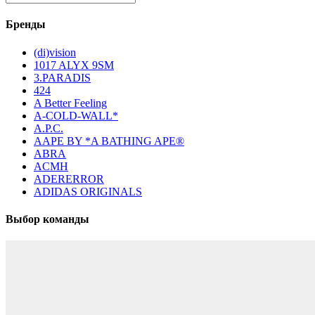
Бренды
(di)vision
1017 ALYX 9SM
3.PARADIS
424
A Better Feeling
A-COLD-WALL*
A.P.C.
AAPE BY *A BATHING APE®
ABRA
ACMH
ADERERROR
ADIDAS ORIGINALS
Выбор команды