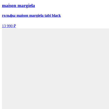
maison margiela
гольфы maison margiela tabi black
13 990 ₽