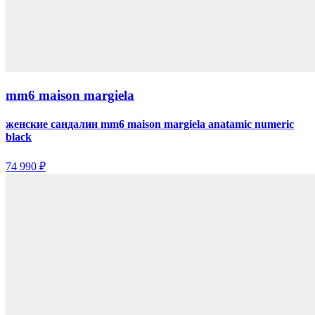
mm6 maison margiela
женские сандалии mm6 maison margiela anatamic numeric
black
74 990 ₽