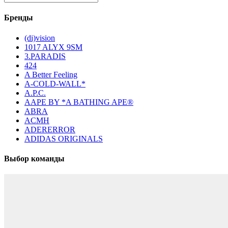
Бренды
(di)vision
1017 ALYX 9SM
3.PARADIS
424
A Better Feeling
A-COLD-WALL*
A.P.C.
AAPE BY *A BATHING APE®
ABRA
ACMH
ADERERROR
ADIDAS ORIGINALS
Выбор команды