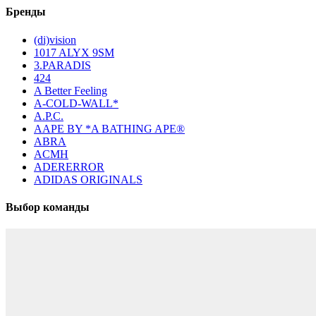
Бренды
(di)vision
1017 ALYX 9SM
3.PARADIS
424
A Better Feeling
A-COLD-WALL*
A.P.C.
AAPE BY *A BATHING APE®
ABRA
ACMH
ADERERROR
ADIDAS ORIGINALS
Выбор команды