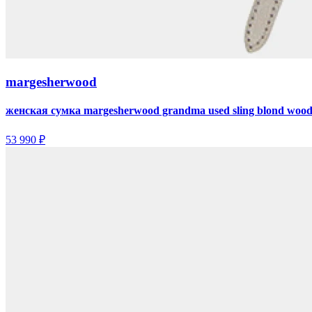
margesherwood
женская сумка margesherwood grandma used sling blond wood
53 990 ₽