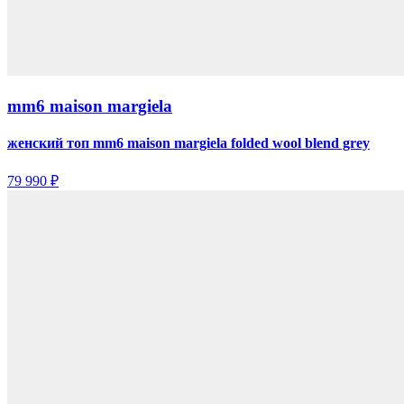
mm6 maison margiela
женский топ mm6 maison margiela folded wool blend grey
79 990 ₽