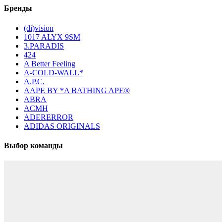
Бренды
(di)vision
1017 ALYX 9SM
3.PARADIS
424
A Better Feeling
A-COLD-WALL*
A.P.C.
AAPE BY *A BATHING APE®
ABRA
ACMH
ADERERROR
ADIDAS ORIGINALS
Выбор команды