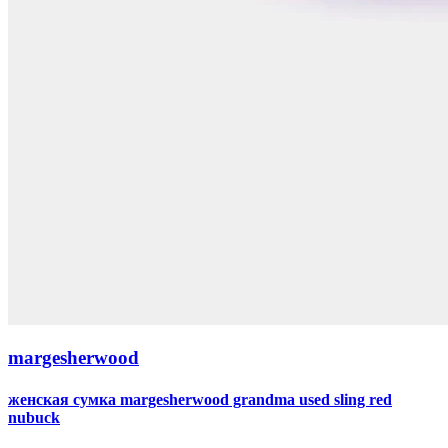
margesherwood
женская сумка margesherwood grandma used sling red
nubuck