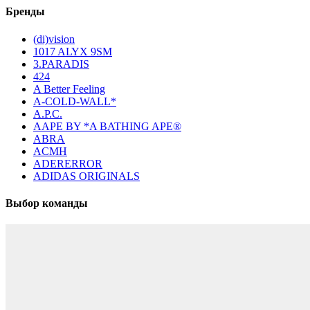
Бренды
(di)vision
1017 ALYX 9SM
3.PARADIS
424
A Better Feeling
A-COLD-WALL*
A.P.C.
AAPE BY *A BATHING APE®
ABRA
ACMH
ADERERROR
ADIDAS ORIGINALS
Выбор команды