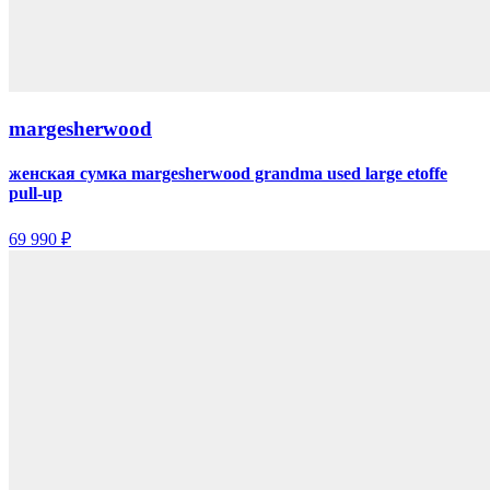
margesherwood
женская сумка margesherwood grandma used large etoffe
pull-up
69 990 ₽