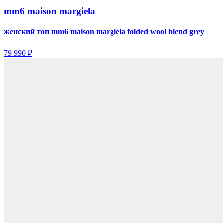
mm6 maison margiela
женский топ mm6 maison margiela folded wool blend grey
79 990 ₽