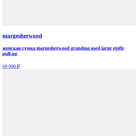
margesherwood
женская сумка margesherwood grandma used large etoffe
pull-up
69 990 ₽