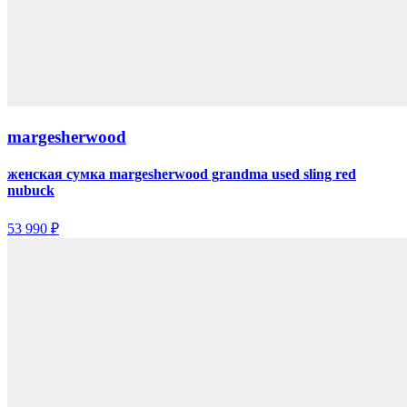
margesherwood
женская сумка margesherwood grandma used sling red
nubuck
53 990 ₽