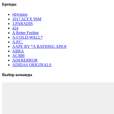
Бренды
(di)vision
1017 ALYX 9SM
3.PARADIS
424
A Better Feeling
A-COLD-WALL*
A.P.C.
AAPE BY *A BATHING APE®
ABRA
ACMH
ADERERROR
ADIDAS ORIGINALS
Выбор команды