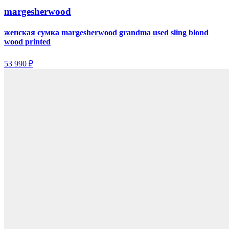
margesherwood
женская сумка margesherwood grandma used sling blond
wood printed
53 990 ₽